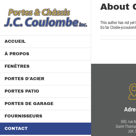
Skip
About
to
content
This author has not yet f
So far Clodie-jccoulomb
ACCUEIL
À PROPOS
FENÊTRES
PORTES D’ACIER
PORTES PATIO
PORTES DE GARAGE
Adre
FOURNISSEURS
930, rue 
Saint-Thoma
CONTACT
J0K 