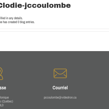
Clodie-jccoulombe
illed in any details.
e has created 0 blog entries.
sse
Courriel
Monique
pccoulombe@videotron.ca
s (Québec)
3L0