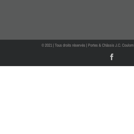
© 2021 | Tous droits réservés | Portes & Châssis J.C. Coulo
Faceb